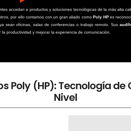
entes accedan a productos y soluciones tecnológicas de la más alta cal
tros, por ello contamos con un gran aliado como
Poly HP
es reconoci
ya sean oficinas, salas de conferencias o trabajo remoto. Sus
audíf
 la productividad y mejorar la experiencia de comunicación.
os Poly (HP): Tecnología de
Nivel