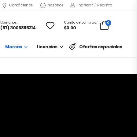
Contáctenos
Nosotros
Ingresar
/
Registro
Llámanos:
Carrito de compras:
0
(57) 3006895314
$0.00
Marcas
Licencias
Ofertas especiales