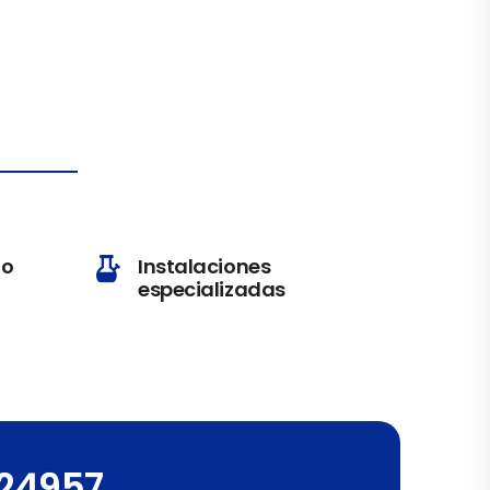
io
Instalaciones
especializadas
124957