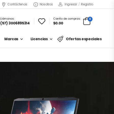
Contáctenos
Nosotros
Ingresar
/
Registro
Llámanos:
Carrito de compras:
0
(57) 3006895314
$0.00
Marcas
Licencias
Ofertas especiales