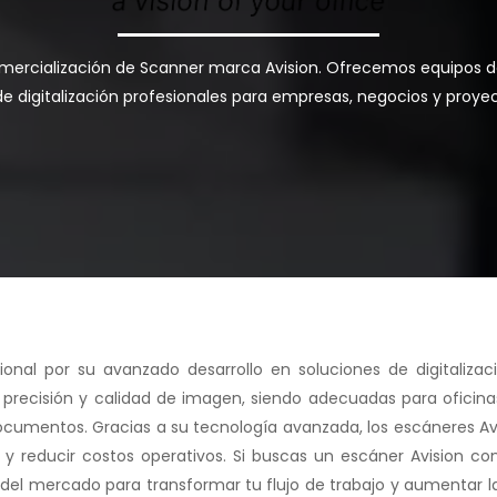
mercialización de Scanner marca Avision. Ofrecemos equipos de 
e digitalización profesionales para empresas, negocios y proye
ional por su avanzado desarrollo en soluciones de digitaliza
d, precisión y calidad de imagen, siendo adecuadas para ofici
documentos. Gracias a su tecnología avanzada, los escáneres Av
y reducir costos operativos. Si buscas un escáner Avision con
 del mercado para transformar tu flujo de trabajo y aumentar l