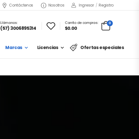
Contáctenos
Nosotros
Ingresar
/
Registro
Llámanos:
Carrito de compras:
0
(57) 3006895314
$0.00
Marcas
Licencias
Ofertas especiales