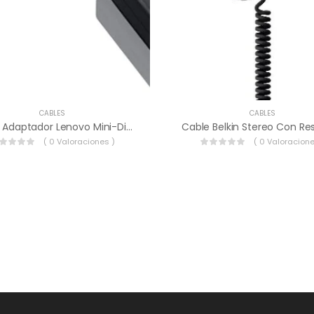
CABLES
CABLES
Cable Adaptador Lenovo Mini-DisplayPort A VGA.
( 0 Valoraciones )
( 0 Valoracione