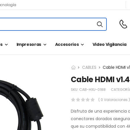
ecnología
s
Impresoras
Accesorios
Video Vigilancia
CABLES
Cable HDMI v1
Cable HDMI v1.4
SKU:
CAB-HXU-0188
CATEGORÍ
( 0 Valoraciones )
Disfruta de una experiencia a
conectores dorados aseguran 
que su compatibilidad con 4K