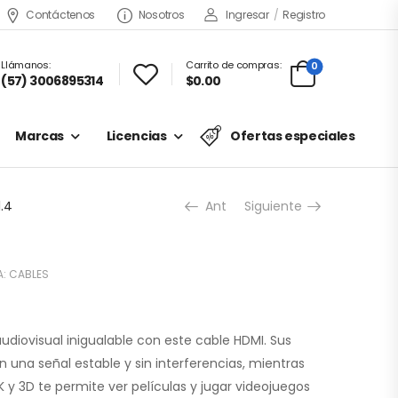
Contáctenos
Nosotros
Ingresar
/
Registro
Llámanos:
Carrito de compras:
0
(57) 3006895314
$0.00
Marcas
Licencias
Ofertas especiales
.4
Ant
Siguiente
A:
CABLES
udiovisual inigualable con este cable HDMI. Sus
una señal estable y sin interferencias, mientras
 y 3D te permite ver películas y jugar videojuegos