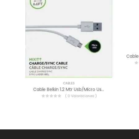
CABLES
Cable Belkin 1.2 Mtr Usb/micro Usb Blanco F2cu012bt04-Wht.
( 0 Valoraciones )