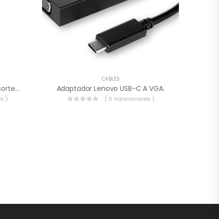
CABLES
Cable Belkin Stereo Con Resorte A 1,8 Metros Negro – AV10126TT06-BLK.
Adaptador Lenovo USB-C A VGA.
s )
( 0 Valoraciones )