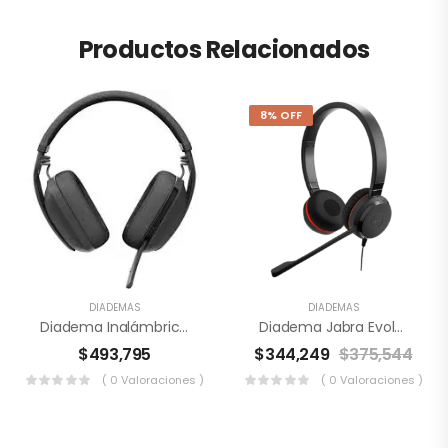
Productos Relacionados
8% OFF
DIADEMAS
DIADEMAS
Diadema Inalámbrica Logitech Vibe 100
Diadema Jabra Evolve 30 II Duo MS
$
493,795
$
344,249
$
375,544
( 0 Valoraciones )
( 0 Valoraciones )