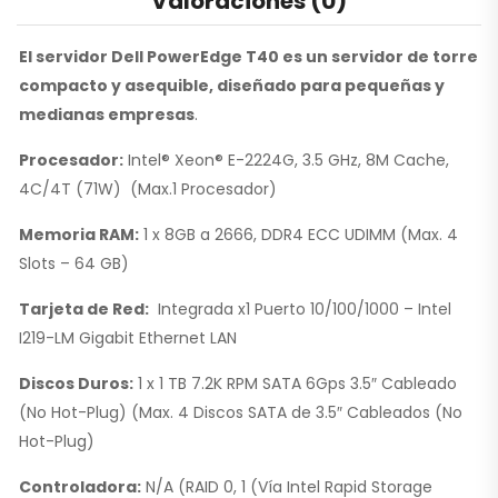
Valoraciones (0)
El servidor Dell PowerEdge T40 es un servidor de torre
compacto y asequible, diseñado para pequeñas y
medianas empresas
.
Procesador:
Intel® Xeon® E-2224G, 3.5 GHz, 8M Cache,
4C/4T (71W) (Max.1 Procesador)
Memoria RAM:
1 x 8GB a 2666, DDR4 ECC UDIMM (Max. 4
Slots – 64 GB)
Tarjeta de Red:
Integrada x1 Puerto 10/100/1000 – Intel
I219-LM Gigabit Ethernet LAN
Discos Duros:
1 x 1 TB 7.2K RPM SATA 6Gps 3.5″ Cableado
(No Hot-Plug) (Max. 4 Discos SATA de 3.5″ Cableados (No
Hot-Plug)
Controladora:
N/A (RAID 0, 1 (Vía Intel Rapid Storage