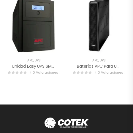
APC
,
UPS
APC
,
UPS
Unidad Easy UPS SMV De APC, 1000 VA Y 120 V
Baterías APC Para UPS 3 KVA SRT 96V
( 0 Valoraciones )
( 0 Valoraciones )