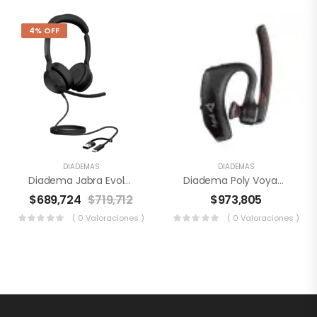
4% OFF
DIADEMAS
DIADEMAS
Diadema Jabra Evolve2 50 MS – USB-C/A Con ANC
Diadema Poly Voyager 5200
$
689,724
$
719,712
$
973,805
( 0 Valoraciones )
( 0 Valoraciones )