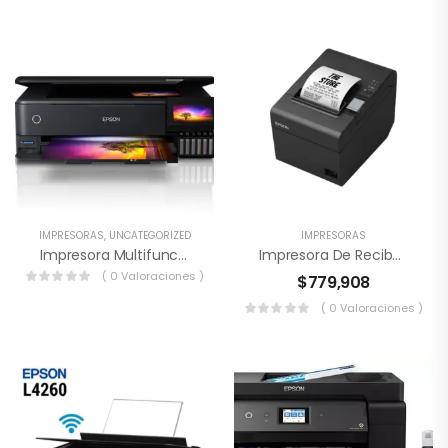
IMPRESORAS
,
UNCATEGORIZED
IMPRESORAS
Impresora Multifunciónal Epson L8180
Impresora De Recibos Térmica Epson
( 0 Valoraciones )
$
779,908
( 0 Valoraciones )