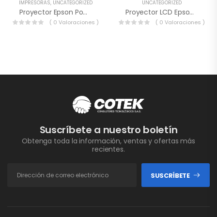
IMPRESORAS
,
UNCATEGORIZED
UNCATEGORIZED
Proyector Epson PowerLite L210SF
Proyector LCD Epson PowerLite 118
( 0 Valoraciones )
( 0 Valoraciones )
Suscríbete a nuestro boletín
Obtenga toda la información, ventas y ofertas más
recientes.
SUSCRÍBETE