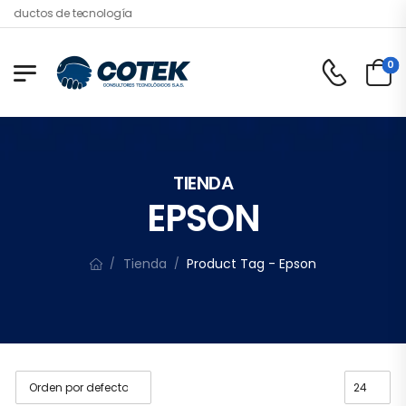
ductos de tecnología
0
TIENDA
EPSON
Tienda
Product Tag - Epson
/
/