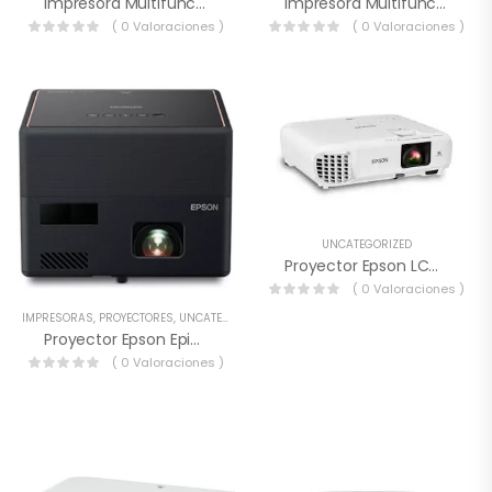
Impresora Multifuncional Epson L3210
Impresora Multifuncional Epson L5590
( 0 Valoraciones )
( 0 Valoraciones )
UNCATEGORIZED
Proyector Epson LCD Powerlite E20
( 0 Valoraciones )
IMPRESORAS
,
PROYECTORES
,
UNCATEGORIZED
Proyector Epson Epiq Vision Mini EF12
( 0 Valoraciones )