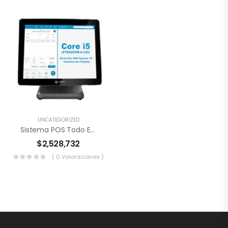
UNCATEGORIZED
Sistema POS Todo En Uno 3nStar J6412
$
2,528,732
( 0 Valoraciones )