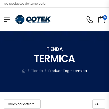
ores productos de tecnología
0
TIENDA
TERMICA
Tienda
Product Tag - termica
/
/