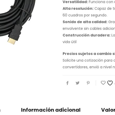
Versatilidad:
Funciona con u
Alta resolución:
Capaz de tr
60 cuadros por segundo.
Sonido de alta calidad:
Grac
envolvente sin cables adicion
Construcción duradera:
Lo
vida útil
Precios sujetos a cambio si
Solicite una cotización para
convertidores, envió a nive
n
Información adicional
Valo