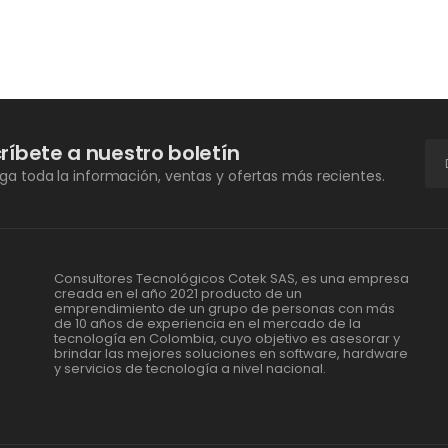
ríbete a nuestro boletín
a toda la información, ventas y ofertas más recientes.
Consultores Tecnológicos Cotek SAS, es una empresa
creada en el año 2021 producto de un
emprendimiento de un grupo de personas con más
de 10 años de experiencia en el mercado de la
tecnología en Colombia, cuyo objetivo es asesorar y
brindar las mejores soluciones en software, hardware
y servicios de tecnología a nivel nacional.