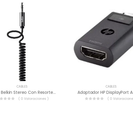
CABLES
CABLES
Cable Belkin Stereo Con Resorte A 1,8 Metros Negro – AV10126TT06-BLK.
Adaptador HP DisplayPort A
( 0 Valoraciones )
( 0 Valoracione