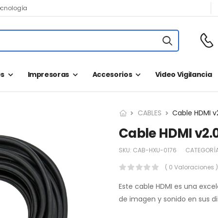
ecnología
s
Impresoras
Accesorios
Video Vigilancia
CABLES
Cable HDMI v
Cable HDMI v2.
SKU:
CAB-HXU-0176
CATEGORÍ
( 0 Valoraciones )
Este cable HDMI es una exce
de imagen y sonido en sus dis