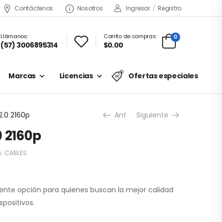
Contáctenos
Nosotros
Ingresar
/
Registro
Llámanos:
Carrito de compras:
0
(57) 3006895314
$0.00
Marcas
Licencias
Ofertas especiales
2.0 2160p
Ant
Siguiente
0 2160p
A:
CABLES
lente opción para quienes buscan la mejor calidad
positivos.