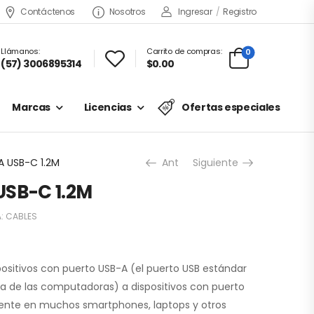
Contáctenos
Nosotros
Ingresar
/
Registro
Llámanos:
Carrito de compras:
0
(57) 3006895314
$0.00
Marcas
Licencias
Ofertas especiales
A USB-C 1.2M
Ant
Siguiente
USB-C 1.2M
A:
CABLES
ositivos con puerto USB-A (el puerto USB estándar
a de las computadoras) a dispositivos con puerto
nte en muchos smartphones, laptops y otros