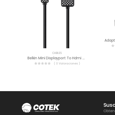
CABLES
Belkin Mini Displayport To Hdmi Cable – F2cd080bt06.
( 0 Valoraciones )
Susc
Obteng