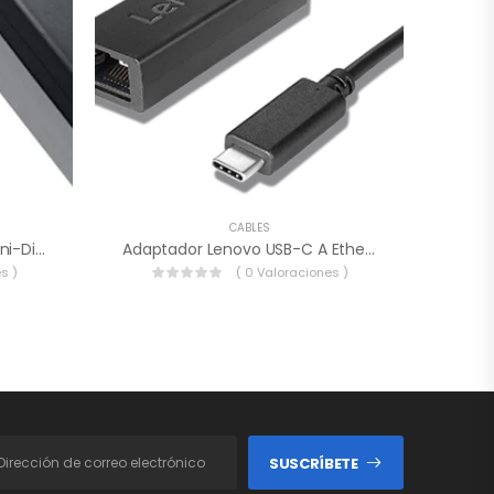
CABLES
Cable Adaptador Lenovo Mini-DisplayPort A VGA.
Adaptador Lenovo USB-C A Ethernet – 4X90S91831.
s )
( 0 Valoraciones )
SUSCRÍBETE