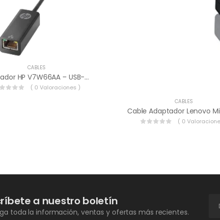
CABLES
Adaptador HP V7W66AA – USB-C A RJ-45 – Negro.
( 0 Valoraciones )
CABLES
( 0 Valoracione
ríbete a nuestro boletín
a toda la información, ventas y ofertas más recientes.