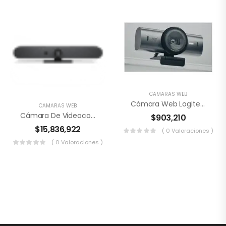
CAMARAS WEB
Cámara Web Logitech BRIO 705
CAMARAS WEB
Cámara De Videoconferencia Logitech Rally
$
903,210
$
15,836,922
( 0 Valoraciones )
( 0 Valoraciones )