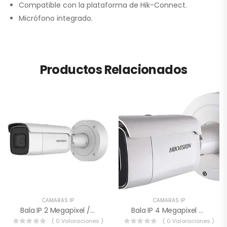
Compatible con la plataforma de Hik-Connect.
Micrófono integrado.
Productos Relacionados
CAMARAS IP
CAMARAS IP
Bala IP 2 Megapixel / ULTRA BAJA ILUMINACIÓN / 50 Mts IR EXIR / Lente Mot. 2.8 A 12 Mm / WDR / Exterior IP67/ IK10 / Vídeo Análisis / Entrada-Salida Audio Y Alarma / PoE+ / MicroSD
Bala IP 4 Megapixel / 50 Mts IR EXIR / Exterior IP67 / IK10 / WDR 120 DB / PoE + / Audio Y Alarmas / Lente Mot. 2.8 A 12 Mm / Videoanaliticos Integrados
( 0 Valoraciones )
( 0 Valoraciones )