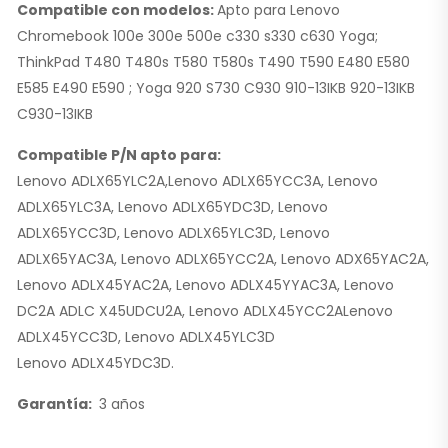
Compatible con modelos:
Apto para Lenovo
Chromebook 100e 300e 500e c330 s330 c630 Yoga;
ThinkPad T480 T480s T580 T580s T490 T590 E480 E580
E585 E490 E590 ; Yoga 920 S730 C930 910-13IKB 920-13IKB
C930-13IKB
Compatible P/N apto para:
Lenovo ADLX65YLC2A,
Lenovo ADLX65YCC3A, Lenovo
ADLX65YLC3A, Lenovo ADLX65YDC3D,
Lenovo
ADLX65YCC3D,
Lenovo ADLX65YLC3D, Lenovo
ADLX65YAC3A, Lenovo ADLX65YCC2A, Lenovo ADX65YAC2A,
Lenovo ADLX45YAC2A, Lenovo ADLX45YYAC3A, Lenovo
DC2A ADLC X45UDCU2A,
Lenovo ADLX45YCC2A
Lenovo
ADLX45YCC3D, Lenovo ADLX45YLC3D
Lenovo ADLX45YDC3D.
Garantía:
3 años