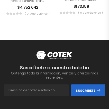
Portátil Lenovo ThinkPad L13 Gen 4 21FQS39N00
$
173,159
$
4,752,642
( 0 Valoraciones )
( 0 Valoraciones )
Suscríbete a nuestro boletín
Obtenga toda la información, ventas y ofertas más
recientes.
SUSCRÍBETE