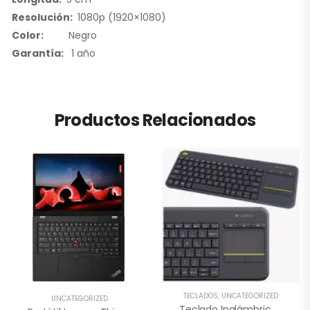
Resolución
:
1080p (1920×1080)
Color:
Negro
Garantía:
1 año
Productos Relacionados
TECLADOS
,
UNCATEGORIZED
UNCATEGORIZED
Teclado Inalámbrico Logitech K400