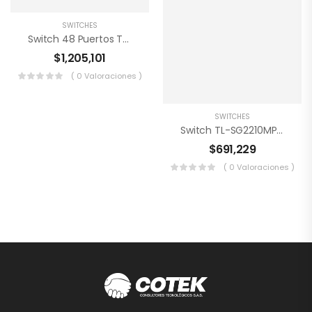
SWITCHES
Switch 48 Puertos TP-Link TL-SG3452
$
1,205,101
( 0 Valoraciones )
SWITCHES
Switch TL-SG2210MP 8 Puertos Tp Link
$
691,229
( 0 Valoraciones )