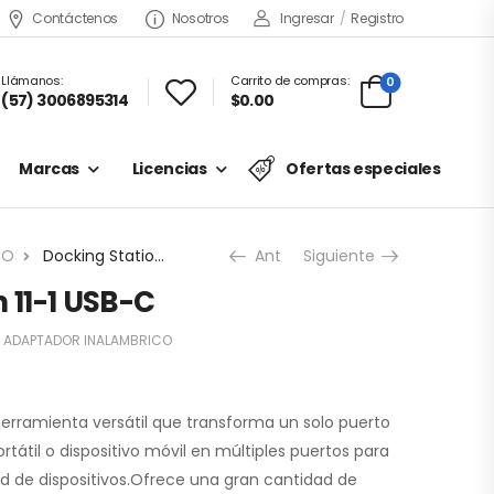
Contáctenos
Nosotros
Ingresar
/
Registro
Llámanos:
Carrito de compras:
0
(57) 3006895314
$0.00
Marcas
Licencias
Ofertas especiales
CO
Docking Station 11-1 USB-C
Ant
Siguiente
 11-1 USB-C
:
ADAPTADOR INALAMBRICO
herramienta versátil que transforma un solo puerto
átil o dispositivo móvil en múltiples puertos para
d de dispositivos.Ofrece una gran cantidad de