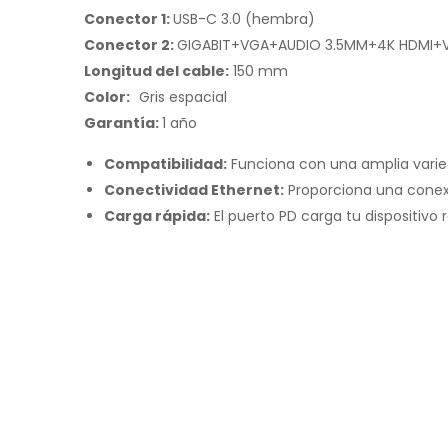
Conector 1:
USB-C 3.0 (hembra)
Conector 2:
GIGABIT+VGA+AUDIO 3.5MM+4K HDMI+VG
Longitud del cable:
150 mm
Color:
Gris espacial
Garantía:
1 año
Compatibilidad:
Funciona con una amplia varied
Conectividad Ethernet:
Proporciona una conexió
Carga rápida:
El puerto PD carga tu dispositivo