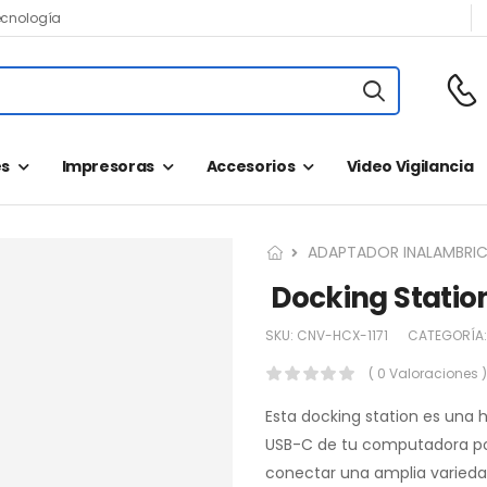
ecnología
s
Impresoras
Accesorios
Video Vigilancia
ADAPTADOR INALAMBRI
Docking Station
SKU:
CNV-HCX-1171
CATEGORÍA
( 0 Valoraciones )
Esta docking station es una 
USB-C de tu computadora port
conectar una amplia varieda