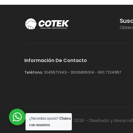
Susc
Obteng
Información De Contacto
Teléfono:
3145571343 - 3006895314 - 601 7124957
¿Necesitas ayuda?
Chatea
© Copyright 2026 – Diseñado y desarrol
con nosotros