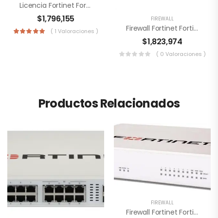
Licencia Fortinet FortiGate-40F
$
1,796,155
FIREWALL
Firewall Fortinet FortiGate-40F
( 1 Valoraciones )
$
1,823,974
( 0 Valoraciones )
Productos Relacionados
FIREWALL
Firewall Fortinet FortiGate-70F FG-70F-BDL-950-12