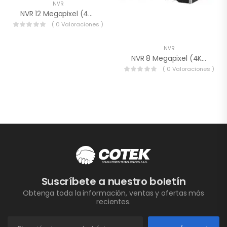
NVR
NVR 12 Megapixel (4K) / 16 Canales IP / 16 Puertos PoE+ / 4 Bahías De Disco Duro / Switch PoE 300 Mts / HDMI En 4K / Soporta PO
( 0 Valoraciones )
NVR
NVR 8 Megapixel (4K) / 32 Canales IP / 16 Puertos PoE+ / 4 Bahías De Disco Duro / Switch PoE 300 Mts / HDMI En 4K / Videoanaliticos
( 0 Valoraciones )
Suscríbete a nuestro boletín
Obtenga toda la información, ventas y ofertas más
recientes.