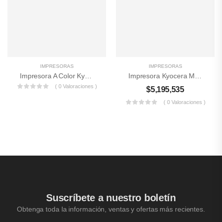
IMPRESORAS
IMPRESORAS
Impresora A Color Kyocera P6230CDN
Impresora Kyocera MA4500ifx – Colombia
( 0 Valoraciones )
$
5,195,535
( 0 Valoraciones )
Suscríbete a nuestro boletín
Obtenga toda la información, ventas y ofertas más recientes.