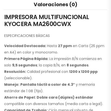
Valoraciones (0)
IMPRESORA MULTIFUNCIONAL
KYOCERA MA2600CWX
ESPECIFICACIONES BÁSICAS
Velocidad Destacada:
Hasta
27 ppm
en Carta (26 ppm
en A4) en color y monocromo.
Primera Página Rápida:
La impresión B/N comienza en
solo
9,5 segundos
; la copia B/N, en
8 segundos
.
Resolución:
Calidad profesional con
1200 x 1200 ppp
(seleccionable).
Manejo:
Pantalla táctil a color de 4.3″
y memoria
estándar de 1 GB (fija).
Ahorro de Papel:
Doble cara (dúplex) estándar
compatible con diversos tamaños (media carta a legal).
Capacidad de Trabajo:
Ciclo mensual robusto de