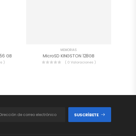
MEMORIAS
256 GB
MicroSD KINGSTON 128GB
s )
( 0 Valoraciones )
SUSCRÍBETE