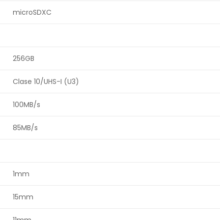
microSDXC
256GB
Clase 10/UHS-I (U3)
100MB/s
85MB/s
1mm
15mm