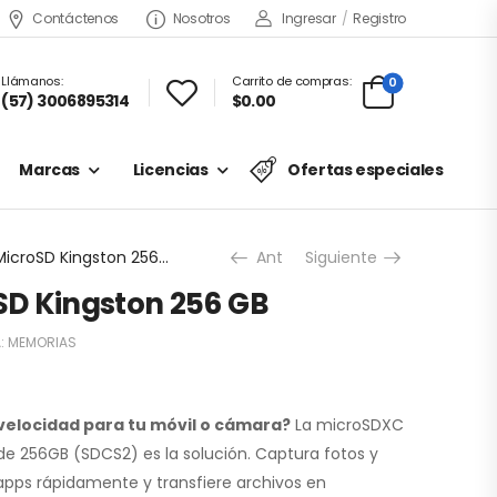
Contáctenos
Nosotros
Ingresar
/
Registro
Llámanos:
Carrito de compras:
0
(57) 3006895314
$0.00
Marcas
Licencias
Ofertas especiales
Memoria MicroSD Kingston 256 GB
Ant
Siguiente
D Kingston 256 GB
:
MEMORIAS
velocidad para tu móvil o cámara?
La microSDXC
de 256GB (SDCS2) es la solución. Captura fotos y
apps rápidamente y transfiere archivos en