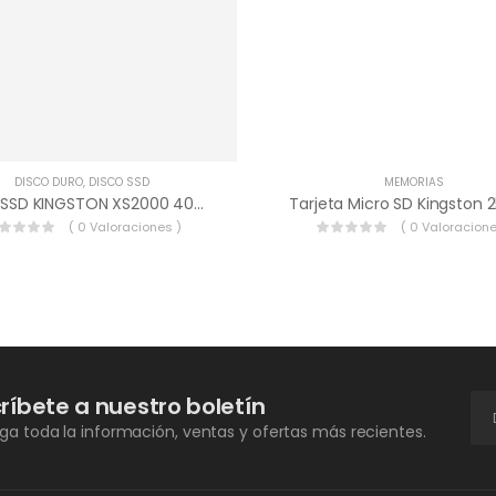
DISCO DURO
,
DISCO SSD
MEMORIAS
Disco SSD KINGSTON XS2000 400 GB
Tarjeta Micro SD Kingston 
( 0 Valoraciones )
( 0 Valoracione
ríbete a nuestro boletín
a toda la información, ventas y ofertas más recientes.