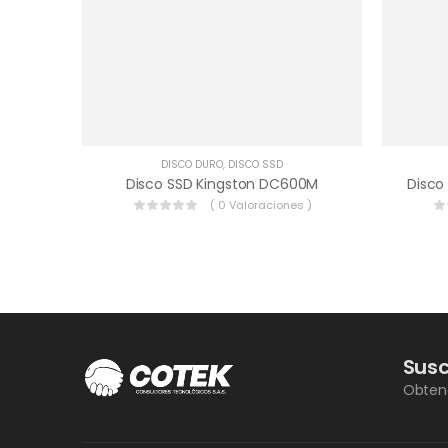
DISCO DURO
,
DISCO SSD
Disco SSD Kingston DC600M
( 0 Valoraciones )
Susc
Obteng