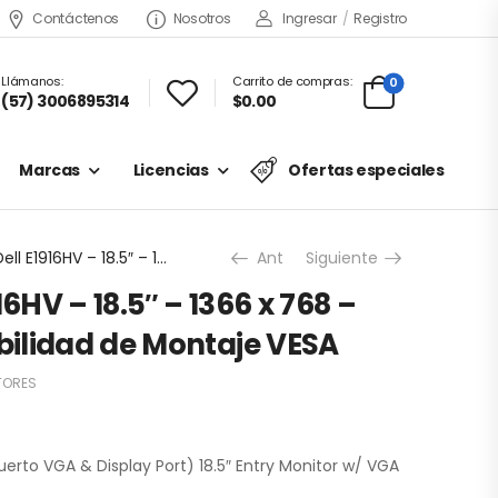
Contáctenos
Nosotros
Ingresar
/
Registro
Llámanos:
Carrito de compras:
0
(57) 3006895314
$0.00
Marcas
Licencias
Ofertas especiales
Monitor Dell E1916HV – 18.5″ – 1366 x 768 – VGA – Compatibilidad de Montaje VESA
Ant
Siguiente
16HV – 18.5″ – 1366 x 768 –
ilidad de Montaje VESA
TORES
uerto VGA & Display Port) 18.5″ Entry Monitor w/ VGA