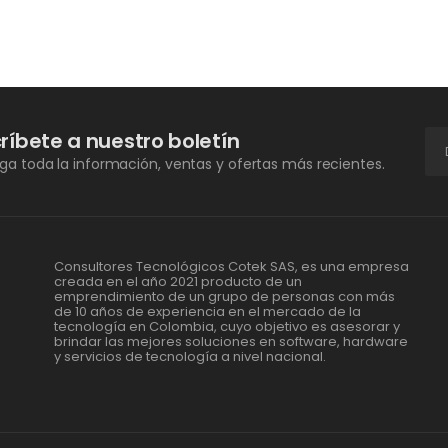
ríbete a nuestro boletín
a toda la información, ventas y ofertas más recientes.
Consultores Tecnológicos Cotek SAS, es una empresa
creada en el año 2021 producto de un
emprendimiento de un grupo de personas con más
de 10 años de experiencia en el mercado de la
tecnología en Colombia, cuyo objetivo es asesorar y
brindar las mejores soluciones en software, hardware
y servicios de tecnología a nivel nacional.