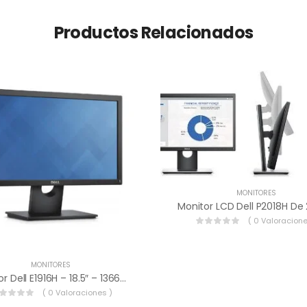
Productos Relacionados
MONITORES
( 0 Valoracione
MONITORES
Monitor Dell E1916H – 18.5″ – 1366×768 – VGA – DisplayPort – Compatibilidad De Montaje VESA
( 0 Valoraciones )