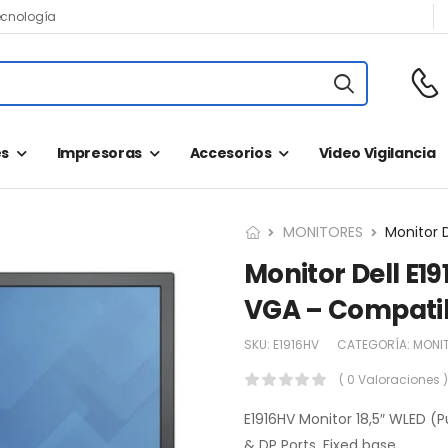
ecnología
s
Impresoras
Accesorios
Video Vigilancia
MONITORES
Monitor Dell E19
VGA – Compatib
SKU:
E1916HV
CATEGORÍA:
MONI
( 0 Valoraciones )
E1916HV Monitor 18,5″ WLED (P
& DP Ports, Fixed base