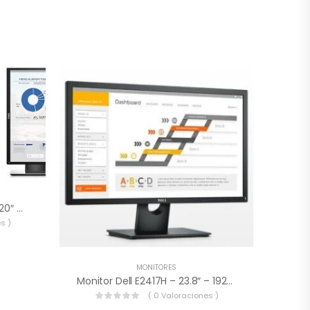
Monitor LCD Dell P2018H De 20″ Con Retroiluminación LED, Color Negro.
s )
MONITORES
Monitor Dell E2417H – 23.8″ – 1920×1080 – VGA – DisplayPort.
( 0 Valoraciones )