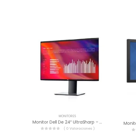
MONITORES
Monitor Dell De 24″ UltraSharp – 210-AWKG.
( 0 Valoraciones )