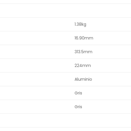
1.38kg
16.90mm
313.5mm
224mm
Aluminio
Gris
Gris