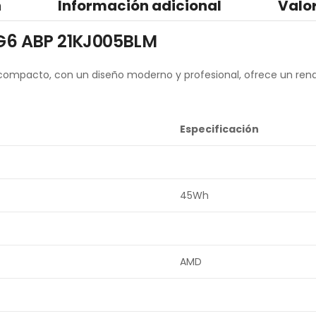
n
Información adicional
Valo
4 G6 ABP 21KJ005BLM
 y compacto, con un diseño moderno y profesional, ofrece un re
Especificación
45Wh
AMD