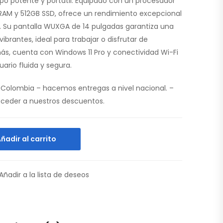
po potente y portátil. Equipado con un procesador
RAM y 512GB SSD, ofrece un rendimiento excepcional
as. Su pantalla WUXGA de 14 pulgadas garantiza una
 vibrantes, ideal para trabajar o disfrutar de
s, cuenta con Windows 11 Pro y conectividad Wi-Fi
ario fluida y segura.
Colombia – hacemos entregas a nivel nacional. –
acceder a nuestros descuentos.
ñadir al carrito
Añadir a la lista de deseos