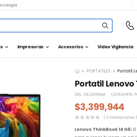
ecnología
s
Impresoras
Accesorios
Video Vigilancia
PORTATILES
Portatil 
Portatil Lenovo
SKU:
21KJ005BLM
CATEGORÍA:
P
$
3,399,944
( 0 Valoraciones )
Lenovo ThinkBook 14 G6:
El