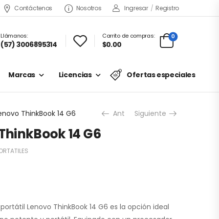
Contáctenos
Nosotros
Ingresar
/
Registro
Llámanos:
Carrito de compras:
0
(57) 3006895314
$0.00
Marcas
Licencias
Ofertas especiales
Lenovo ThinkBook 14 G6
Ant
Siguiente
 ThinkBook 14 G6
ORTATILES
 portátil Lenovo ThinkBook 14 G6 es la opción ideal