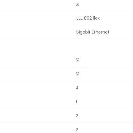
Sí
IEEE 802.11ax
Gigabit Ethernet
Sí
Sí
4
1
2
2