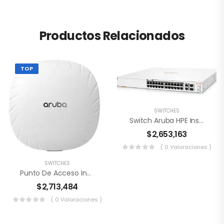
Productos Relacionados
TOP
SWITCHES
Switch Aruba HPE Instant On 1960 – JL806A
$
2,653,163
( 0 Valoraciones )
SWITCHES
Punto De Acceso Inalámbrico HPE AP-515
$
2,713,484
( 0 Valoraciones )