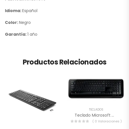
Idioma:
Español
Color:
Negro
Garantía:
1 año
Productos Relacionados
TECLADOS
Teclado Microsoft Wireless 850, RF Inalámbrico, Negro (Español)
( 0 Valoraciones )